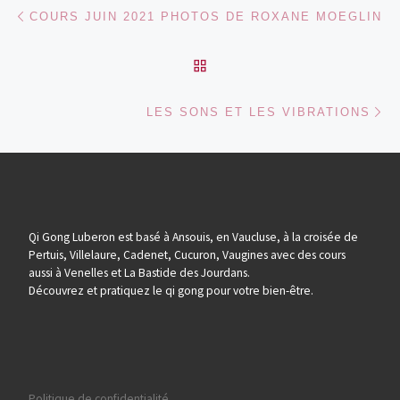
Parcourir les articles
Article précédent
COURS JUIN 2021 PHOTOS DE ROXANE MOEGLIN
RETOUR À LA LISTE DES
Ar
LES SONS ET LES VIBRATIONS
Qi Gong Luberon est basé à Ansouis, en Vaucluse, à la croisée de
Pertuis, Villelaure, Cadenet, Cucuron, Vaugines avec des cours
aussi à Venelles et La Bastide des Jourdans.
Découvrez et pratiquez le qi gong pour votre bien-être.
Politique de confidentialité