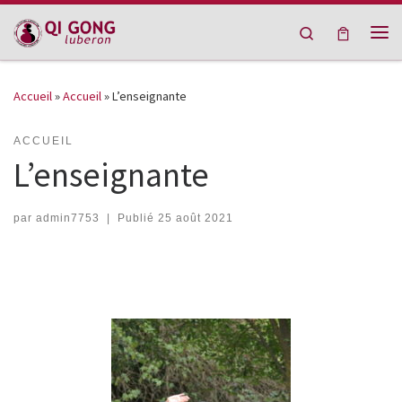
Passer au contenu
Search
Me
Accueil
»
Accueil
»
L’enseignante
ACCUEIL
L’enseignante
par
admin7753
|
Publié
25 août 2021