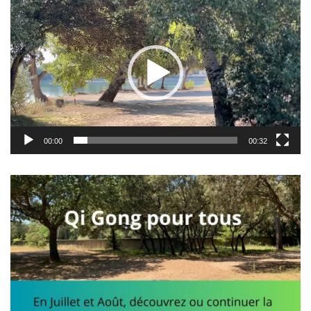
vidéo
00:00
00:32