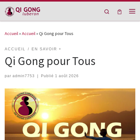
Passer au contenu
Search
Me
Accueil
»
Accueil
»
Qi Gong pour Tous
ACCUEIL
EN SAVOIR +
Qi Gong pour Tous
par
admin7753
|
Publié
1 août 2026