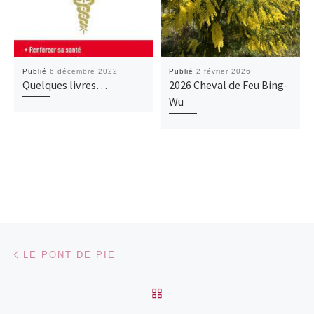
Publié
6 décembre 2022
Publié
2 février 2026
Quelques livres…
2026 Cheval de Feu Bing-
Wu
Parcourir les articles
Article précédent
LE PONT DE PIE
RETOUR À LA LISTE DES