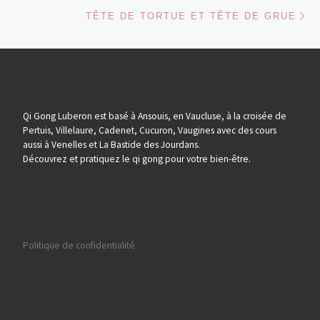
Ar
TÊTE DE TORTUE ET TÊTE DE GRUE
Qi Gong Luberon est basé à Ansouis, en Vaucluse, à la croisée de
Pertuis, Villelaure, Cadenet, Cucuron, Vaugines avec des cours
aussi à Venelles et La Bastide des Jourdans.
Découvrez et pratiquez le qi gong pour votre bien-être.
Politique de confidentialité