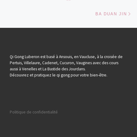
Ar
BA DUAN JIN
Qi Gong Luberon est basé à Ansouis, en Vaucluse, à la croisée de
Pertuis, Villelaure, Cadenet, Cucuron, Vaugines avec des cours
aussi à Venelles et La Bastide des Jourdans.
Découvrez et pratiquez le qi gong pour votre bien-être.
Politique de confidentialité