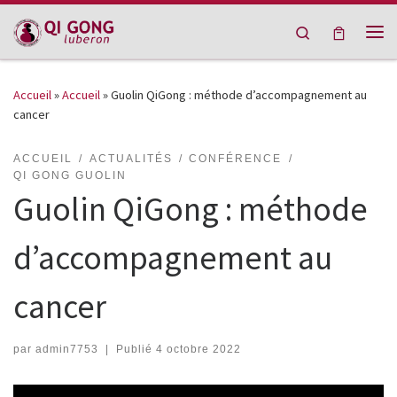
Passer au contenu
Search
Me
Accueil
»
Accueil
»
Guolin QiGong : méthode d’accompagnement au
cancer
ACCUEIL
ACTUALITÉS
CONFÉRENCE
QI GONG GUOLIN
Guolin QiGong : méthode
d’accompagnement au
cancer
par
admin7753
|
Publié
4 octobre 2022
Lecteur