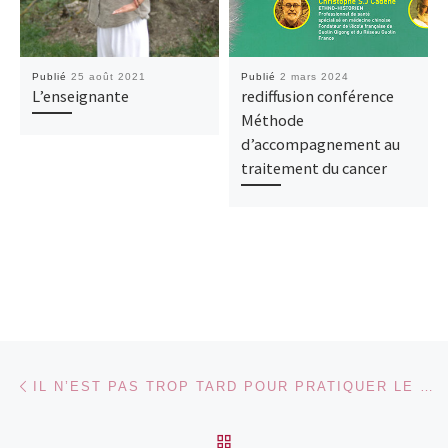
Publié
25 août 2021
Publié
2 mars 2024
L’enseignante
rediffusion conférence
Méthode
d’accompagnement au
traitement du cancer
Parcourir les articles
Article précédent
IL N’EST PAS TROP TARD POUR PRATIQUER LE QI GONG !
RETOUR À LA LISTE DES