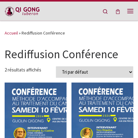
Passer au contenu
Search
Me
Accueil
»
Rediffusion Conférence
Rediffusion Conférence
2 résultats affichés