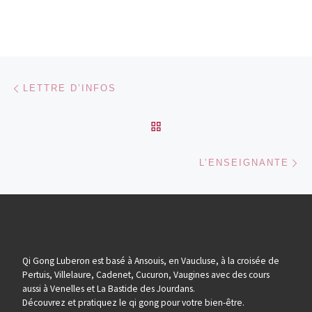
Parcourir les articles
Article précédent
LETTRE D’INFOS
RETOUR À LA LISTE DES
Ar
L’ENSEIGNANTE
Qi Gong Luberon est basé à Ansouis, en Vaucluse, à la croisée de
Pertuis, Villelaure, Cadenet, Cucuron, Vaugines avec des cours
aussi à Venelles et La Bastide des Jourdans.
Découvrez et pratiquez le qi gong pour votre bien-être.