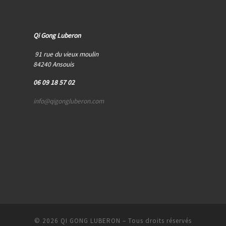
Qi Gong Luberon
91 rue du vieux moulin
84240 Ansouis
06 09 18 57 02
info@qigongluberon.com
© 2026
QI GONG LUBERON
– Tous droits réservés