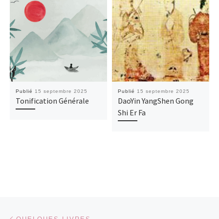
Publié
15 septembre 2025
Publié
15 septembre 2025
Tonification Générale
DaoYin YangShen Gong
Shi Er Fa
Parcourir les articles
Article précédent