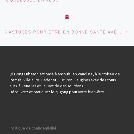
QUELQUES LIVRES…
RETOUR À LA LISTE DES
Ar
5 ASTUCES POUR ÊTRE EN BONNE SANTÉ AVEC LA MTC
Qi Gong Luberon est basé à Ansouis, en Vaucluse, à la croisée de
Pertuis, Villelaure, Cadenet, Cucuron, Vaugines avec des cours
aussi à Venelles et La Bastide des Jourdans.
Découvrez et pratiquez le qi gong pour votre bien-être.
Politique de confidentialité