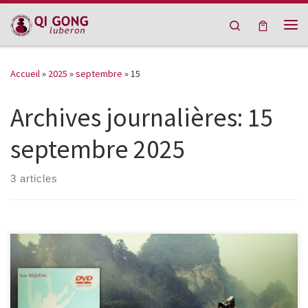
Passer au contenu
Search
Me
Accueil
»
2025
»
septembre
»
15
Archives journalières:
15
septembre 2025
3 articles