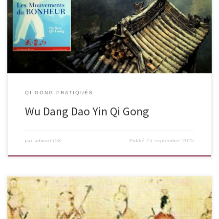
Wu Dang Dao Yin Qi Gong ou “les mouvements du bonheur” Ce Qi
Gong propose […]
QI GONG PRATIQUÉS
Wu Dang Dao Yin Qi Gong
par
admin7753
Publié
15 septembre 2025