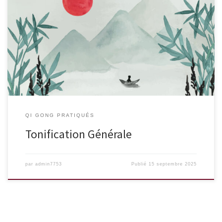
de Maître Zhang Guang De Ce Qi Gong est à la fois tonifiant et
relaxant, […]
QI GONG PRATIQUÉS
Tonification Générale
par
admin7753
Publié
15 septembre 2025