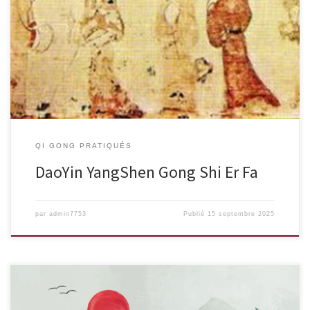
"Nourrir la vie par 12 mouvements" Dao Yin : conduire l'énergie par
le mouvement Yang […]
QI GONG PRATIQUÉS
DaoYin YangShen Gong Shi Er Fa
par
admin7753
Publié
15 septembre 2025