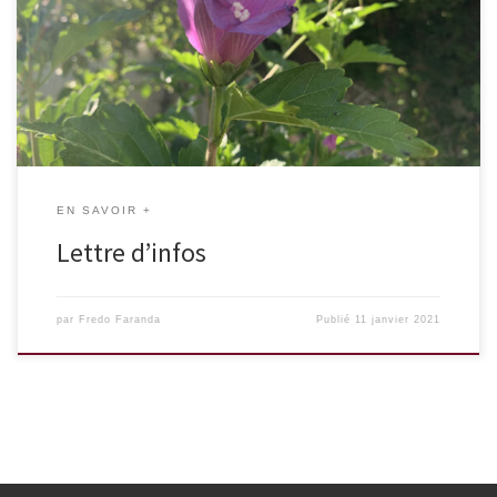
Veuillez laisser ce champ videRestons connectés.es Inscrivez-vous
à la lettre d'infos Nous ne spammons pas ! […]
EN SAVOIR +
Lettre d’infos
par
Fredo Faranda
Publié
11 janvier 2021