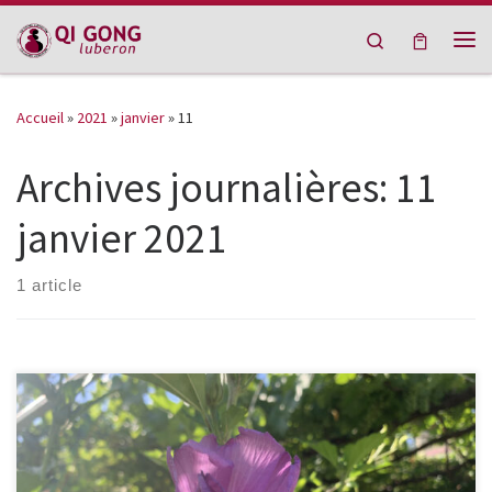
Passer au contenu
Search
Me
Accueil
»
2021
»
janvier
»
11
Archives journalières:
11
janvier 2021
1 article