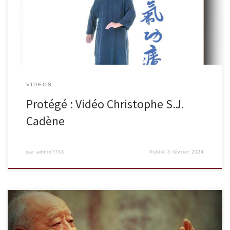
VIDEOS
Protégé : Vidéo Christophe S.J.
Cadène
par
admin7753
Publié
3 février 2024