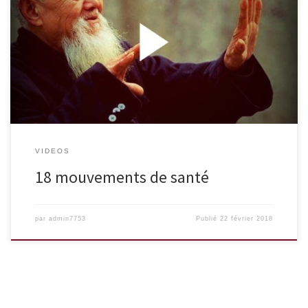
VIDEOS
18 mouvements de santé
par
admin7753
Publié
22 février 2018