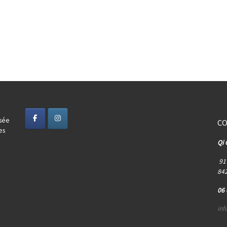
isée
C
es
Qi 
91 
842
06 
in