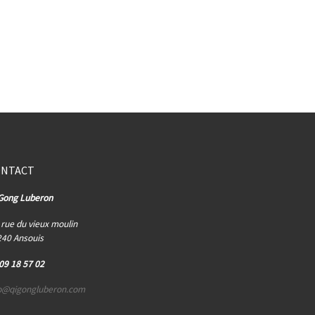
ONTACT
Gong Luberon
rue du vieux moulin
40 Ansouis
09 18 57 02
fo@qigongluberon.com